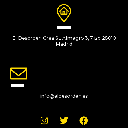
El Desorden Crea SL Almagro 3, 7 izq 28010
Madrid
info@eldesorden.es
I
T
F
n
w
a