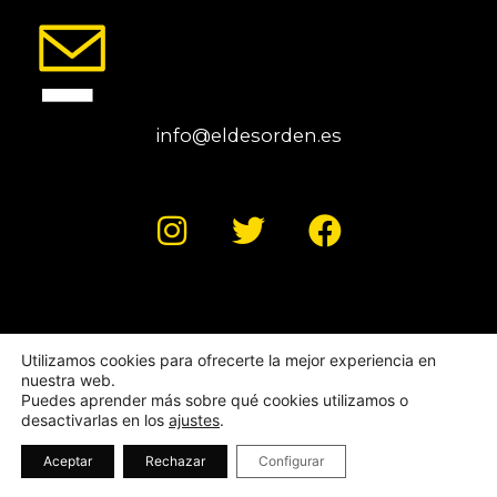
info@eldesorden.es
I
T
F
n
w
a
s
i
c
t
t
e
a
t
b
© 2025 El Desorden Crea. Todos los derechos reservados.
Utilizamos cookies para ofrecerte la mejor experiencia en
Aviso Legal
g
|
Política de Privacidad
e
o
|
Política de
nuestra web.
cookies
Puedes aprender más sobre qué cookies utilizamos o
r
r
o
desactivarlas en los
ajustes
.
a
k
Aceptar
Rechazar
Configurar
m